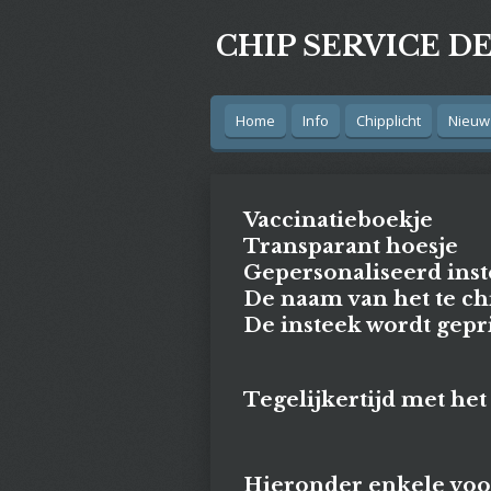
Ga
CHIP SERVICE D
direct
naar
de
hoofdinhoud
Home
Info
Chipplicht
Nieuw
Vaccinatieboekje
Transparant hoesje
Gepersonaliseerd inst
De naam van het te ch
De insteek wordt gepri
Tegelijkertijd met he
Hieronder enkele voor